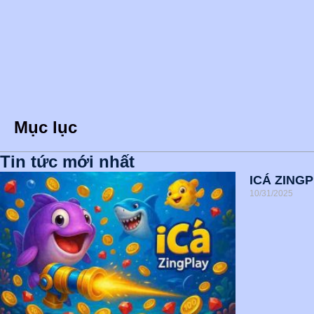
Mục lục
Tin tức mới nhất
ICÁ ZINGPL
10/31/2025