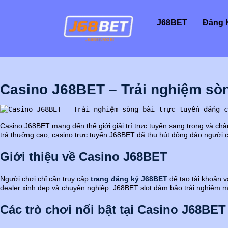
J68BET
Đăng 
Casino J68BET – Trải nghiệm sòn
Casino J68BET mang đến thế giới giải trí trực tuyến sang trọng và châ
trả thưởng cao, casino trực tuyến J68BET đã thu hút đông đảo người ch
Giới thiệu về Casino J68BET
Người chơi chỉ cần truy cập
trang đăng ký J68BET
để tạo tài khoản v
dealer xinh đẹp và chuyên nghiệp. J68BET slot đảm bảo trải nghiệm mư
Các trò chơi nổi bật tại Casino J68BET