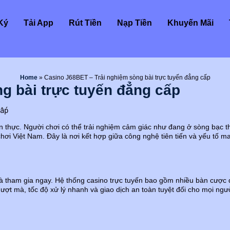
Ký
Tải App
Rút Tiền
Nạp Tiền
Khuyến Mãi
Home
»
Casino J68BET – Trải nghiệm sòng bài trực tuyến đẳng cấp
g bài trực tuyến đẳng cấp
n thực. Người chơi có thể trải nghiệm cảm giác như đang ở sòng bạc thậ
ơi Việt Nam. Đây là nơi kết hợp giữa công nghệ tiên tiến và yếu tố ma
à tham gia ngay. Hệ thống casino trực tuyến bao gồm nhiều bàn cược đ
ợt mà, tốc độ xử lý nhanh và giao dịch an toàn tuyệt đối cho mọi ngườ