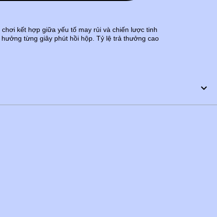
chơi kết hợp giữa yếu tố may rủi và chiến lược tinh
 hưởng từng giây phút hồi hộp. Tỷ lệ trả thưởng cao