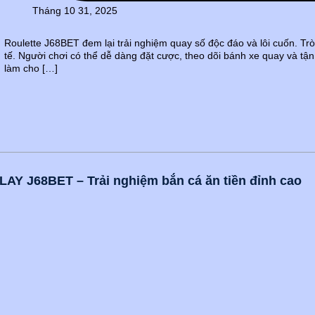
Tháng 10 31, 2025
Roulette J68BET đem lại trải nghiệm quay số độc đáo và lôi cuốn. Trò 
tế. Người chơi có thể dễ dàng đặt cược, theo dõi bánh xe quay và tận
làm cho […]
AY J68BET – Trải nghiệm bắn cá ăn tiền đỉnh cao